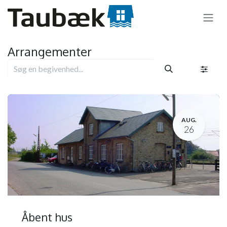
Skip to Content
Arrangementer
AUG.
26
Åbent hus