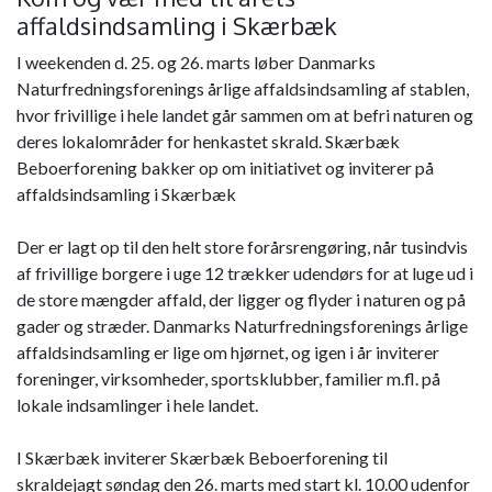
affaldsindsamling i Skærbæk
I weekenden d. 25. og 26. marts løber Danmarks
Naturfredningsforenings årlige affaldsindsamling af stablen,
hvor frivillige i hele landet går sammen om at befri naturen og
deres lokalområder for henkastet skrald. Skærbæk
Beboerforening bakker op om initiativet og inviterer på
affaldsindsamling i Skærbæk
Der er lagt op til den helt store forårsrengøring, når tusindvis
af frivillige borgere i uge 12 trækker udendørs for at luge ud i
de store mængder affald, der ligger og flyder i naturen og på
gader og stræder. Danmarks Naturfredningsforenings årlige
affaldsindsamling er lige om hjørnet, og igen i år inviterer
foreninger, virksomheder, sportsklubber, familier m.fl. på
lokale indsamlinger i hele landet.
I Skærbæk inviterer Skærbæk Beboerforening til
skraldejagt søndag den 26. marts med start kl. 10.00 udenfor