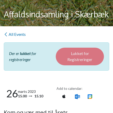
Affaldsindsamling i Skærbæk
All Events
Der er
lukket
for
Lukket for
registreringer
Registreringer
Add to calendar:
26
marts 2023
15.00
15.10
Kom og vær med til årets