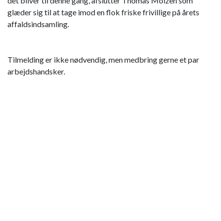
det bliver til denne gang, afslutter Thomas Molzen som
glæder sig til at tage imod en flok friske frivillige på årets
affaldsindsamling.
Tilmelding er ikke nødvendig, men medbring gerne et par
arbejdshandsker.
Der vil blive oprettet en begivenhed på vores
Facebookgruppe "Skærbæk - et godt sted at bo", hvor man
kan læse mere og melde tilbage, om man er interesseret i at
deltage.
Kontakt også for mere info: Thomas Molzen, tlf.: 25532627
Event Info