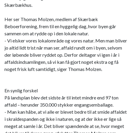
Skærbækhus.
Her ser Thomas Molzen, medlem af Skærbæk
Beboerforening, frem til en hyggelig dag, hvor byen går
sammen om at rydde op i den lokale natur.
- Vi elsker vores lokalområde og vores natur. Men man bliver
jo altid lidt trist når man ser, affald rundt om i byen, selvom
der løbende bliver ryddet op. Derfor deltager vi igen i år i
affaldsindsamlingen, så vi kan få gjort noget ekstra og få
noget frisk luft samtidigt, siger Thomas Molzen.
En synlig forskel
På landsplan blev det sidste år til intet mindre end 97 ton
affald – herunder 350.000 stykker engangsemballage.
- Man kan håbe, at vi alle er blevet bedre til at smide affaldet
i skraldespanden og ikke i naturen, og at der ikke er lige så
meget at samle i år. Det bliver spændende at se, hvor meget