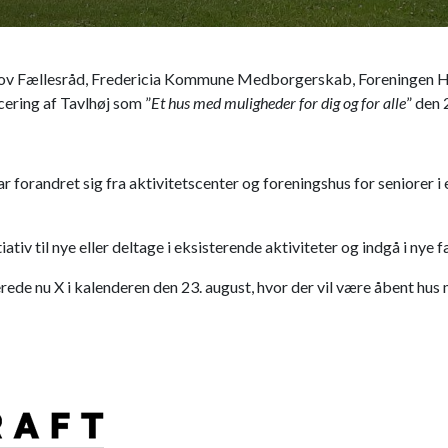
Taulov Fællesråd, Fredericia Kommune Medborgerskab, Forening
ncering af Tavlhøj som ”
Et hus med muligheder for dig og for alle
” den 
 forandret sig fra aktivitetscenter og foreningshus for seniorer i et
iativ til nye eller deltage i eksisterende aktiviteter og indgå i nye
rede nu X i kalenderen den 23. august, hvor der vil være åbent hus m