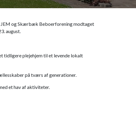
en HJEM og Skærbæk Beboerforening modtaget
23. august.
 tidligere plejehjem til et levende lokalt
 fællesskaber på tværs af generationer.
ed et hav af aktiviteter.