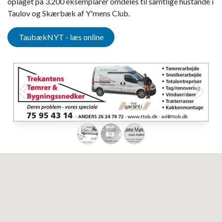
oplaget på 3.200 eksemplarer omdeles til samtlige hustande i
Taulov og Skærbæk af Y'mens Club.
TaubækNYT - læs online
Forrige
Næste