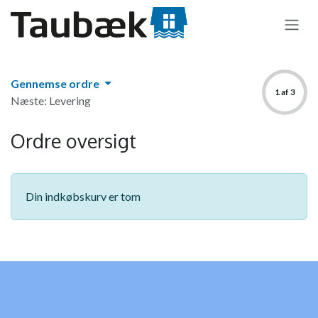
Skip to Content
Gennemse ordre
1 af 3
Næste: Levering
Ordre oversigt
Din indkøbskurv er tom