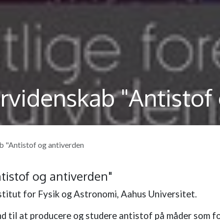
rvidenskab "Antistof
b "Antistof og antiverden
tistof og antiverden"
nstitut for Fysik og Astronomi, Aahus Universitet.
and til at producere og studere antistof på måder som f