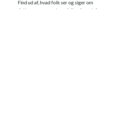
Find ud af, hvad folk ser og siger om
dette arrangement, og deltag i samtalen.
Følg os på Facebook
Powered by
- #1
Open Source e-handel