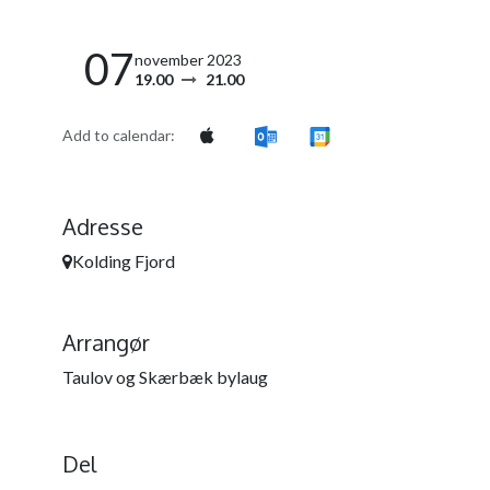
07
november 2023
19.00
21.00
Add to calendar:
Adresse
Kolding Fjord
Arrangør
Taulov og Skærbæk bylaug
Del