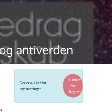
 og antiverden
Lukket
Der er
lukket
for
for
registreringer
Registreringer
or