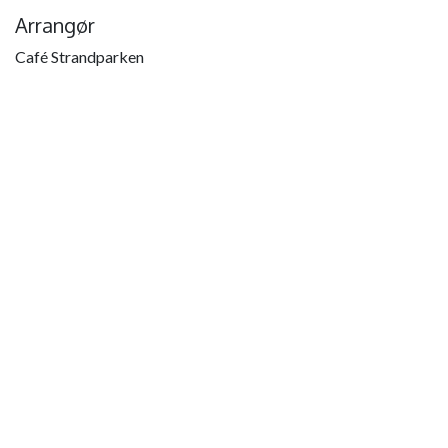
Arrangør
Café Strandparken
Del
Find ud af, hvad folk ser og siger om dette arrangement, og
deltag i samtalen.