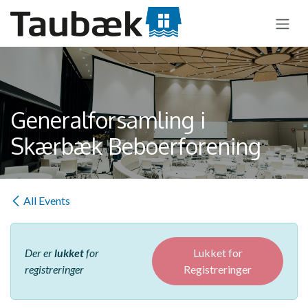
Skip to Content
Generalforsamling i
Skærbæk Beboerforening
All Events
Der er
lukket
for
Lukket for
registreringer
Registreringer