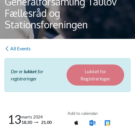
Generalforsamling Taulov
Fællesråd og
Stationsforeningen
All Events
Der er
lukket
for
Lukket for
registreringer
Registreringer
Add to calendar:
13
marts 2024
18.30
21.00