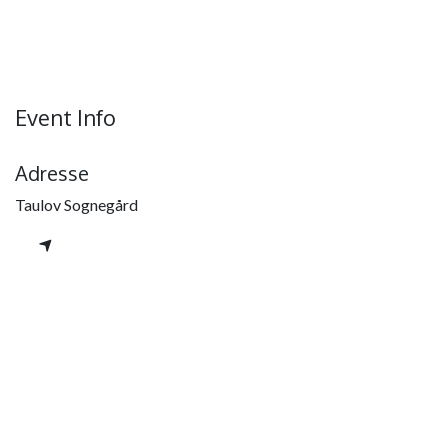
Event Info
Adresse
Taulov Sognegård
Arrangør
Taulov Menighedsråd
Del