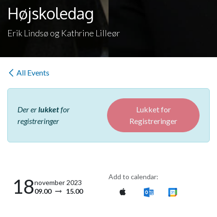
Højskoledag
Erik Lindsø og Kathrine Lilleør
All Events
Der er
lukket
for
Lukket for
registreringer
Registreringer
Add to calendar:
18
november 2023
09.00
15.00