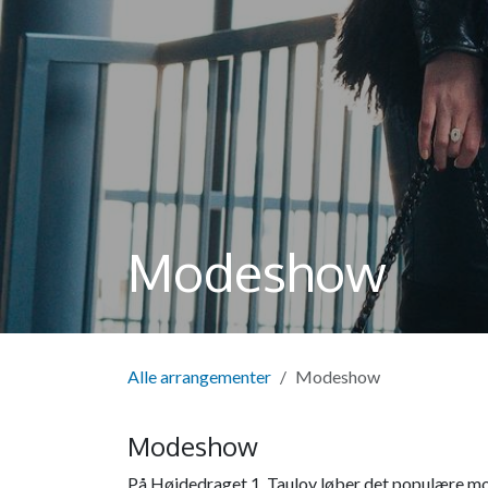
Modeshow
Alle arrangementer
Modeshow
Modeshow
På Højdedraget 1, Taulov løber det populære mod