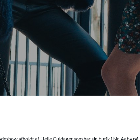
eshow afholdt af Helle Guldager som har sin butik i Nr. Aaby på