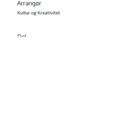
Arrangør
Kultur og Kreativitet
Del
Find ud af, hvad folk ser og siger om
dette arrangement, og deltag i samtalen.