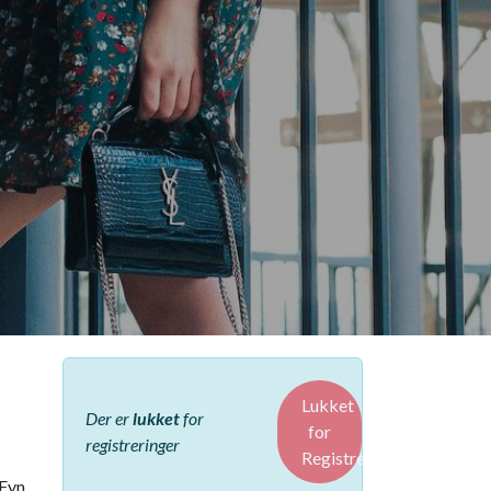
Lukket
Der er
lukket
for
for
registreringer
Registreringer
 Fyn