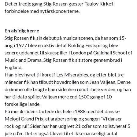
Det er tredje gang Stig Rossen gæster Taulov Kirke i
forbindelse med nytårskoncerterne.
En alsidig herre
Stig Rossen fik sin debut på musicalscenen, da han som 15-
årig i 1977 blev en aktiv del af Kolding Festspil og blev
senere uddannet til skuespiller i London på Guildhall School of
Music and Drama. Stig Rossen fik sit store gennembrud i
England.
Han blev hyret til koret i Les Miserables, og efter blot tre
måneder fik han tilbudt hovedrollen som Jean Valjean. Denne
drømmerolle bragte ham sidenhen rundt i hele verden, og han
har til dato spillet Valjean mere end 1500 gange i 10
forskellige lande.
På musik siden startede det hele i 1988 med det danske
Melodi Grand Prix, et araberspring og sangen ”Vi danser
rock og rul”. Siden har han udgivet 21 cd’er som solist, heraf 5
jule cd’er. Det er også blevet til et ikke uanseeligt antal