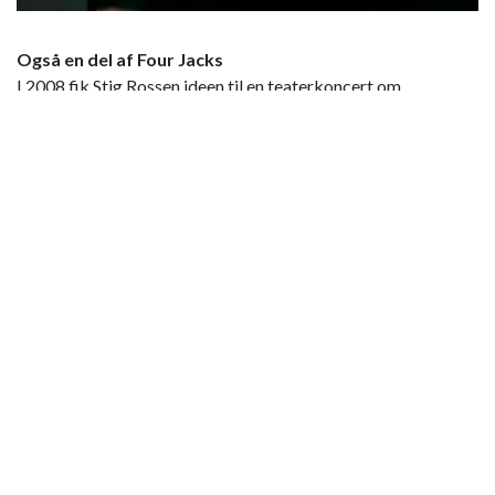
Også en del af Four Jacks
I 2008 fik Stig Rossen ideen til en teaterkoncert om
Danmarks første ”Boy Band” - Four Jacks.
I 2008 fik Stig Rossen ideen til en teaterkoncert om Four
Jacks. Sammen med Keld Heick, Jesper Asholt og Jesper
Lohmann og med Stig Rossen selv i rollen som John
Mogensen, turnerede gruppen med et brag af et show i flere
år.
Efter den danske sanger Flemming Bamse Jørgensens alt for
tidlige død nytårsnat 2011, blev Stig Rossen spurgt, om han
ville påtage sig at gennemføre en planlagt koncert i
Syvstenhallen ved Sæby. Den koncert og en senere
mindekoncert førte til, at Stig og Vennerne, når kalenderen
tillader det, fortsat optræder med Flemming Bamse
Jørgensens store sangkatalog, til glæde for rigtig mange
fans.