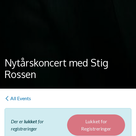
Nytårskoncert med Stig
Rossen
All Events
Der er
lukket
for
Lukket for
registreringer
Registreringer